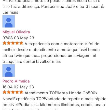
Há Paixão pelas motos e pelos clientes nesta casa e
isso faz a diferença. Parabéns ao João e ao Gaspar. 👍
Ler mais
Miguel Oliveira
07:08 03 May 23
A experiencia com a motorentour foi do
melhor desde o atendimento a mota que usei honda
africa twin que me
...
proporcionou uma viagem mt
tranquila e confortavel
Ler mais
Pedro Almeida
16:34 02 May 23
Atendimento TOP!Mota Honda Cb500x
Nova!Experiência TOP!Vontade de repetir o mais rápido
possível!Podia ser
...
kilometros ilimitados, condiciona a