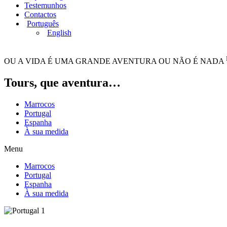
Testemunhos
Contactos
Português
English
OU A VIDA É UMA GRANDE AVENTURA OU NÃO É NADA
Tours,
que aventura…
Marrocos
Portugal
Espanha
À sua medida
Menu
Marrocos
Portugal
Espanha
À sua medida